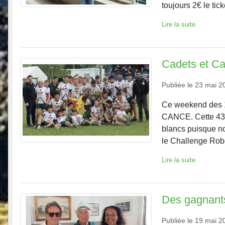
toujours 2€ le ticke
Lire la suite
Cadets et Ca
Publiée le
23 mai 2
Ce weekend des 18
CANCE. Cette 43èm
blancs puisque n
le Challenge Robe
Lire la suite
Des gagnants
Publiée le
19 mai 2