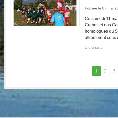
Publiée le
07 mai 2
Ce samedi 11 mai
Crabos et nos Cad
homologues du St
affronteront ceux
Lire la suite
1
2
3