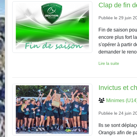
Clap de fin d
Publiée le
29 juin 2
Fin de saison pou
encore plus fort 
s'opérer à partir 
demander le reno
Lire la suite
Invictus et c
Minimes (U14
Publiée le
24 juin 2
Ils se sont dépla
Orangis afin de p