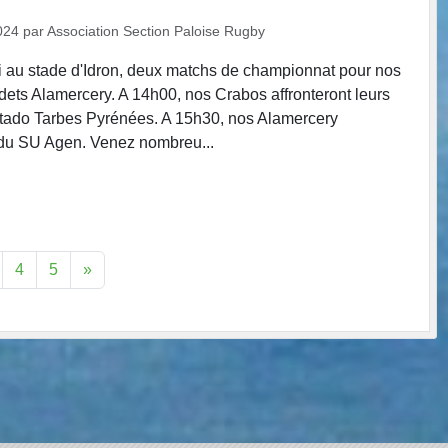
024
par
Association Section Paloise Rugby
 au stade d'Idron, deux matchs de championnat pour nos
ets Alamercery. A 14h00, nos Crabos affronteront leurs
ado Tarbes Pyrénées. A 15h30, nos Alamercery
 du SU Agen. Venez nombreu...
4
5
»