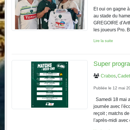
Et oui on gagne à
au stade du hamea
GREGOIRE d'Arthe
les joueurs Pro. B
Lire la suite
Super progr
Crabos
Cadet
Publiée le
12 mai 2
Samedi 18 mai au
journée avec l'éc
reçoit ; matchs d
l'après-midi avec 