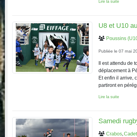
Lire la suite
U8 et U10 au
Poussins (U1
Publiée le
07 mai 2
Il est attendu de 
déplacement à Pé
Et enfin il arrive
partiront en pérég
Lire la suite
Samedi rugb
Crabos
Cadet