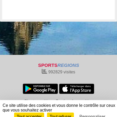
SPORTS
REGIONS
992829
visites
Charte cookies
Gestion des cookies
Ce site utilise des cookies et vous donne le contrôle sur ceux
Informations légales
Signaler un contenu inapproprié
que vous souhaitez activer
Tout accepter
Tout refuser
Personnaliser
Envie de participer ?