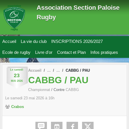
Panneau de gestion des cookies
Association Section Paloise
Rugby
Accueil
La vie du club
INSCRIPTIONS 2026/2027
Ecole de rugby
Livre d'or
Contact et Plan
Infos pratiques
Le
samedi
Accueil
CABBG / PAU
23
CABBG / PAU
MAI
2026
Championnat
/ Contre
CABBG
Le
samedi
23
mai
2026
à 16h
Crabos