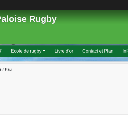
Paloise Rugby
7
Ecole de rugby
Livre d'or
Contact et Plan
In
s / Pau