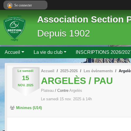
Panneau de gestion des cookies
Se connecter
Association Section 
Depuis 1902
Accueil
La vie du club
INSCRIPTIONS 2026/202
Accueil
2025-2026
Les évènements
Argelè
Le
samedi
15
ARGELÈS / PAU
NOV.
2025
Plateau
/ Contre
Argelès
Le
samedi
15
nov.
2025
à 14h
Minimes (U14)