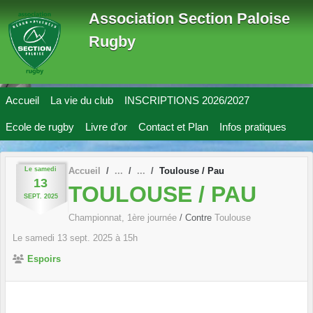
Panneau de gestion des cookies
Association Section Paloise
Rugby
Accueil
La vie du club
INSCRIPTIONS 2026/2027
Ecole de rugby
Livre d'or
Contact et Plan
Infos pratiques
Le
samedi
Accueil
Toulouse / Pau
13
TOULOUSE / PAU
SEPT.
2025
Championnat, 1ère journée
/ Contre
Toulouse
Le
samedi
13
sept.
2025
à 15h
Espoirs