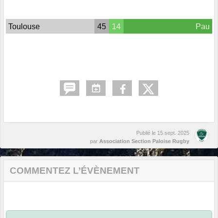
Toulouse
45
14
Pau
Publié le
15 sept. 2025
par
Association Section Paloise Rugby
COMMENTEZ L’ÉVÈNEMENT