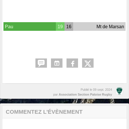
Pau
19
16
Mt de Marsan
Publié le
09 sept. 2024
par
Association Section Paloise Rugby
COMMENTEZ L’ÉVÈNEMENT