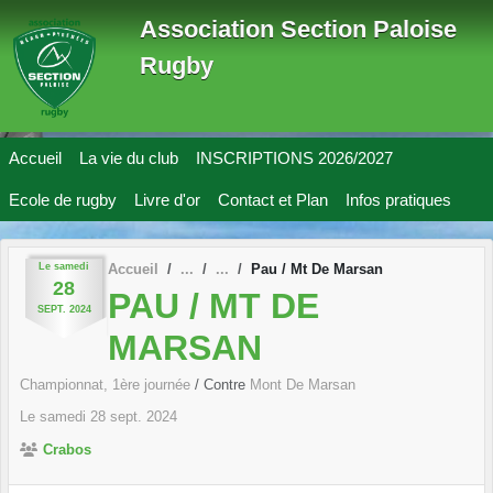
Panneau de gestion des cookies
Association Section Paloise
Rugby
Accueil
La vie du club
INSCRIPTIONS 2026/2027
Ecole de rugby
Livre d'or
Contact et Plan
Infos pratiques
Le
samedi
Accueil
Pau / Mt De Marsan
28
PAU / MT DE
SEPT.
2024
MARSAN
Championnat, 1ère journée
/ Contre
Mont De Marsan
Le
samedi
28
sept.
2024
Crabos