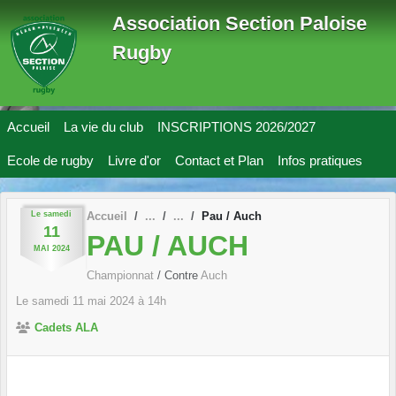
Panneau de gestion des cookies
Association Section Paloise
Rugby
Accueil
La vie du club
INSCRIPTIONS 2026/2027
Ecole de rugby
Livre d'or
Contact et Plan
Infos pratiques
Le
samedi
Accueil
Pau / Auch
11
PAU / AUCH
MAI
2024
Championnat
/ Contre
Auch
Le
samedi
11
mai
2024
à 14h
Cadets ALA