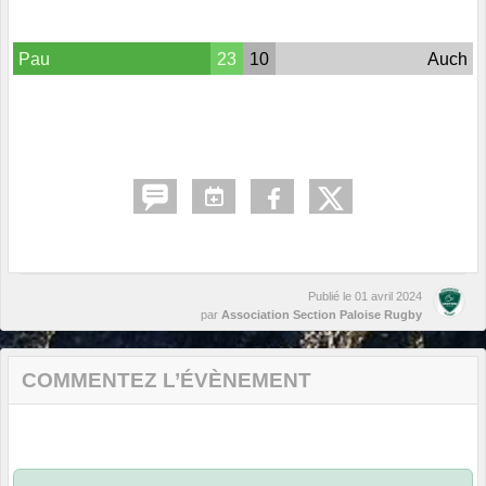
Pau
23
10
Auch
Publié le
01 avril 2024
par
Association Section Paloise Rugby
COMMENTEZ L’ÉVÈNEMENT