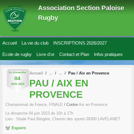
Panneau de gestion des cookies
Association Section Paloise
Rugby
Accueil
La vie du club
INSCRIPTIONS 2026/2027
Ecole de rugby
Livre d'or
Contact et Plan
Infos pratiques
Le
dimanche
Accueil
Pau / Aix en Provence
04
PAU / AIX EN
JUIN
2023
PROVENCE
Championnat de France, FINALE
/ Contre
Aix en Provence
Le
dimanche
04
juin
2023
de 15h à 17h
Lieu :
Stade Paul Bergère, Chemin des sports
09300
LAVELANET
Espoirs