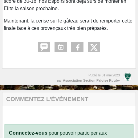
score de 30-16, nos Espoirs sont déjà sûrs de monter en
Elite la saison prochaine.
Maintenant, la cerise sur le gâteau serait de remporter cette
finale face à ces provençaux très bien préparés.
Publié le
31 mai 2023
par
Association Section Paloise Rugby
COMMENTEZ L’ÉVÈNEMENT
Connectez-vous
pour pouvoir participer aux