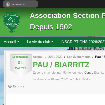
Panneau de gestion des cookies
Se connecter
Association Section 
Depuis 1902
Accueil
La vie du club
INSCRIPTIONS 2026/202
Accueil
2021-2022
Les évènements
Pau / B
Le
dimanche
01
PAU / BIARRITZ
MAI
2022
Espoirs championnat, 9ème journée
/ Contre
Biarritz
Le
dimanche
01
mai
2022
de 15h à 16h45
Espoirs