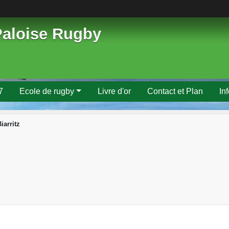
Paloise Rugby
7
Ecole de rugby
Livre d'or
Contact et Plan
In
iarritz