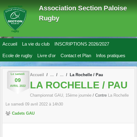
Panneau de gestion des cookies
Association Section Paloise
Rugby
Accueil
La vie du club
INSCRIPTIONS 2026/2027
Ecole de rugby
Livre d'or
Contact et Plan
Infos pratiques
Le
samedi
Accueil
La Rochelle / Pau
09
LA ROCHELLE / PAU
AVRIL
2022
Championnat GAU, 15ème journée
/ Contre
La Rochelle
Le
samedi
09
avril
2022
à 14h30
Cadets GAU