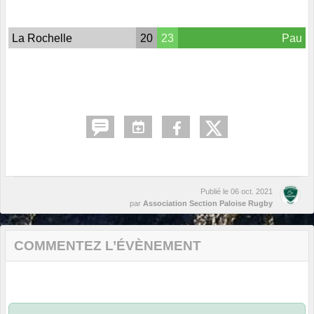
La Rochelle
20
23
Pau
Publié le
06 oct. 2021
par
Association Section Paloise Rugby
COMMENTEZ L’ÉVÈNEMENT