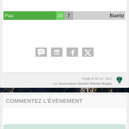
Pau
24
7
Biarritz
Publié le
06 oct. 2021
par
Association Section Paloise Rugby
COMMENTEZ L’ÉVÈNEMENT