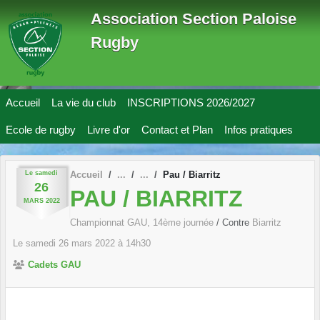
Panneau de gestion des cookies
Association Section Paloise
Rugby
Accueil
La vie du club
INSCRIPTIONS 2026/2027
Ecole de rugby
Livre d'or
Contact et Plan
Infos pratiques
Le
samedi
Accueil
Pau / Biarritz
26
PAU / BIARRITZ
MARS
2022
Championnat GAU, 14ème journée
/ Contre
Biarritz
Le
samedi
26
mars
2022
à 14h30
Cadets GAU