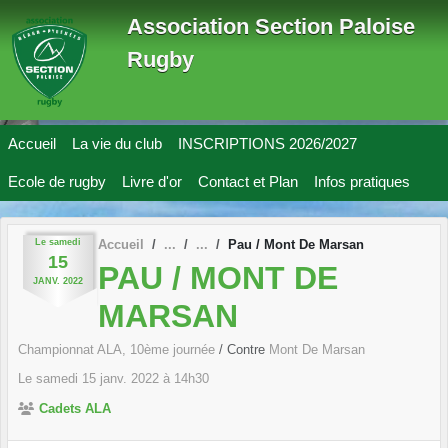
Panneau de gestion des cookies
Association Section Paloise
Rugby
Accueil
La vie du club
INSCRIPTIONS 2026/2027
Ecole de rugby
Livre d'or
Contact et Plan
Infos pratiques
Le
samedi
Accueil
Pau / Mont De Marsan
15
PAU / MONT DE
JANV.
2022
MARSAN
Championnat ALA, 10ème journée
/ Contre
Mont De Marsan
Le
samedi
15
janv.
2022
à 14h30
Cadets ALA