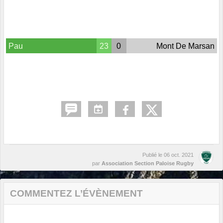
Pau
23
0
Mont De Marsan
Publié le
06 oct. 2021
par
Association Section Paloise Rugby
COMMENTEZ L’ÉVÈNEMENT