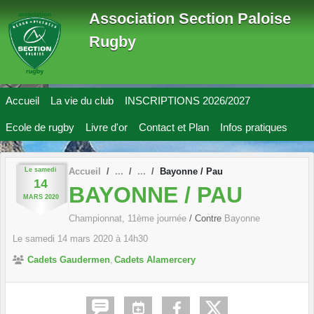
Panneau de gestion des cookies
Association Section Paloise
Rugby
Accueil
La vie du club
INSCRIPTIONS 2026/2027
Ecole de rugby
Livre d'or
Contact et Plan
Infos pratiques
Le
samedi
Accueil
Bayonne / Pau
14
BAYONNE / PAU
MARS
2020
Championnat, 11ème journée
/ Contre
Bayonne
Le
samedi
14
mars
2020
à 14h30
Cadets Gaudermen
Cadets Alamercery