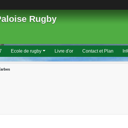
Paloise Rugby
7
Ecole de rugby
Livre d'or
Contact et Plan
In
Tarbes