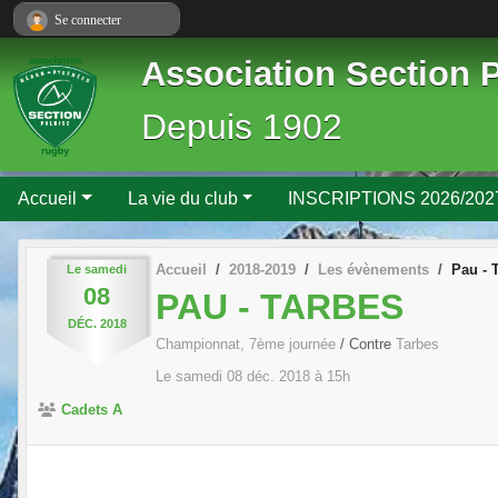
Panneau de gestion des cookies
Se connecter
Association Section 
Depuis 1902
Accueil
La vie du club
INSCRIPTIONS 2026/202
Accueil
2018-2019
Les évènements
Pau - 
Le
samedi
08
PAU - TARBES
DÉC.
2018
Championnat, 7ème journée
/ Contre
Tarbes
Le
samedi
08
déc.
2018
à 15h
Cadets A