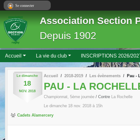
Panneau de gestion des cookies
Se connecter
Association Section 
Depuis 1902
Accueil
La vie du club
INSCRIPTIONS 2026/202
Accueil
2018-2019
Les évènements
Pau - 
Le
dimanche
18
PAU - LA ROCHELL
NOV.
2018
Championnat, 5ème journée
/ Contre
La Rochelle
Le
dimanche
18
nov.
2018
à 15h
Cadets Alamercery