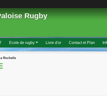
Paloise Rugby
7
Ecole de rugby
Livre d'or
Contact et Plan
In
La Rochelle
E