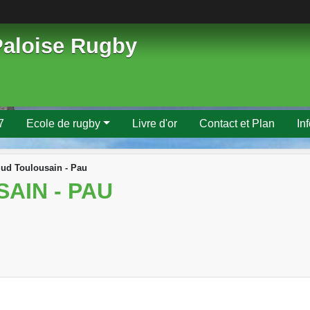
Paloise Rugby
7
Ecole de rugby
Livre d'or
Contact et Plan
In
ud Toulousain - Pau
AIN - PAU