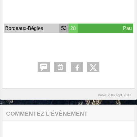
Bordeaux-Bègles
53
28
Pau
Publié le
06 sept. 2017
COMMENTEZ L’ÉVÈNEMENT