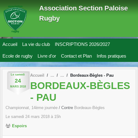
Panneau de gestion des cookies
Association Section Paloise
Rugby
Accueil
La vie du club
INSCRIPTIONS 2026/2027
Ecole de rugby
Livre d'or
Contact et Plan
Infos pratiques
Le
samedi
Accueil
Bordeaux-Bègles - Pau
24
BORDEAUX-BÈGLES
MARS
2018
- PAU
Championnat, 14ème journée
/ Contre
Bordeaux-Bègles
Le
samedi
24
mars
2018
à 15h
Espoirs