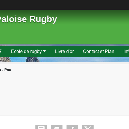
Paloise Rugby
7
Ecole de rugby
Livre d'or
Contact et Plan
In
 - Pau