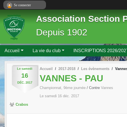
Panneau de gestion des cookies
Se connecter
Association Section 
Depuis 1902
Accueil
La vie du club
INSCRIPTIONS 2026/202
Accueil
2017-2018
Les évènements
Vannes
Le
samedi
16
VANNES - PAU
DÉC.
2017
Championnat, 9ème journée
/ Contre
Vannes
Le
samedi
16
déc.
2017
Crabos