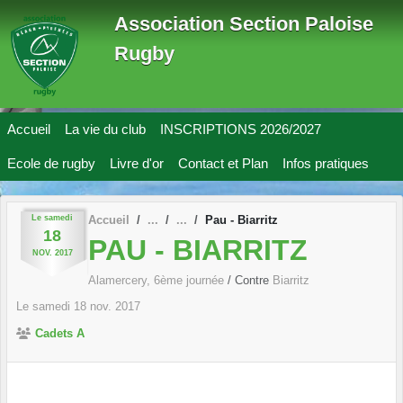
Panneau de gestion des cookies
Association Section Paloise
Rugby
Accueil
La vie du club
INSCRIPTIONS 2026/2027
Ecole de rugby
Livre d'or
Contact et Plan
Infos pratiques
Le
samedi
Accueil
Pau - Biarritz
18
PAU - BIARRITZ
NOV.
2017
Alamercery, 6ème journée
/ Contre
Biarritz
Le
samedi
18
nov.
2017
Cadets A