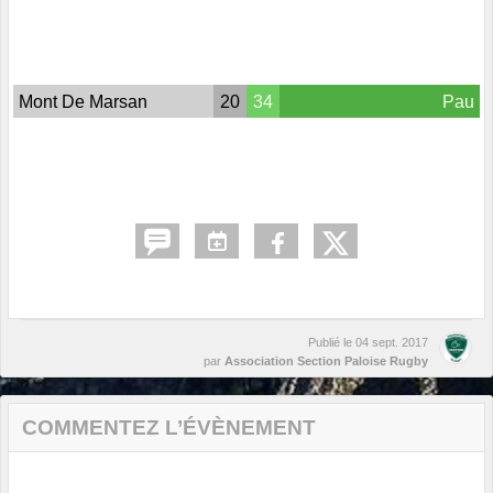
Mont De Marsan
20
34
Pau
Publié le
04 sept. 2017
par
Association Section Paloise Rugby
COMMENTEZ L’ÉVÈNEMENT