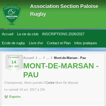
Panneau de gestion des cookies
Association Section Paloise
Rugby
Accueil
La vie du club
INSCRIPTIONS 2026/2027
Ecole de rugby
Livre d'or
Contact et Plan
Infos pratiques
Le
samedi
Accueil
Mont-de-Marsan - Pau
14
MONT-DE-MARSAN -
OCT.
2017
PAU
Championnat, 4ème journée
/ Contre
Mont De Marsan
Le
samedi
14
oct.
2017
à 15h
Espoirs