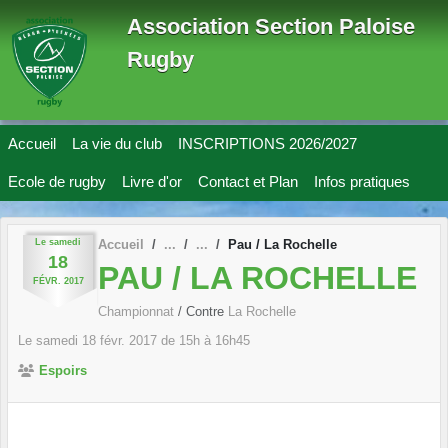
Panneau de gestion des cookies
Association Section Paloise
Rugby
Accueil
La vie du club
INSCRIPTIONS 2026/2027
Ecole de rugby
Livre d'or
Contact et Plan
Infos pratiques
Le
samedi
Accueil
Pau / La Rochelle
18
PAU / LA ROCHELLE
FÉVR.
2017
Championnat
/ Contre
La Rochelle
Le
samedi
18
févr.
2017
de 15h à 16h45
Espoirs