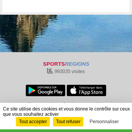
SPORTS
REGIONS
993035
visites
Charte cookies
Gestion des cookies
Ce site utilise des cookies et vous donne le contrôle sur ceux
Informations légales
Signaler un contenu inapproprié
que vous souhaitez activer
Tout accepter
Tout refuser
Personnaliser
Envie de participer ?
Connexion