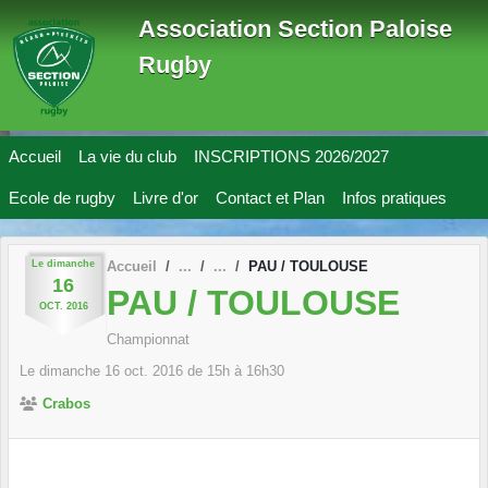
Panneau de gestion des cookies
Association Section Paloise
Rugby
Accueil
La vie du club
INSCRIPTIONS 2026/2027
Ecole de rugby
Livre d'or
Contact et Plan
Infos pratiques
Le
dimanche
Accueil
PAU / TOULOUSE
16
PAU / TOULOUSE
OCT.
2016
Championnat
Le
dimanche
16
oct.
2016
de 15h à 16h30
Crabos