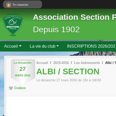
Panneau de gestion des cookies
Se connecter
Association Section 
Depuis 1902
Accueil
La vie du club
INSCRIPTIONS 2026/202
Accueil
2015-2016
Les évènements
Albi / 
Le
dimanche
27
ALBI / SECTION
MARS
2016
Le
dimanche
27
mars
2016
de 15h à 16h30
Crabos