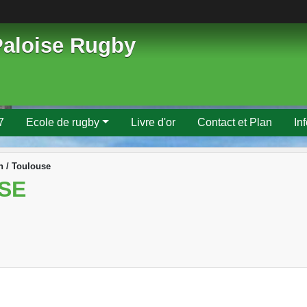
Paloise Rugby
7
Ecole de rugby
Livre d'or
Contact et Plan
In
n / Toulouse
SE