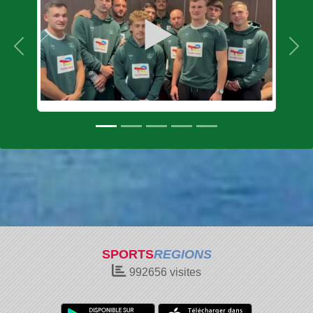
Précedent
Sui
SPORTS
REGIONS
992656
visites