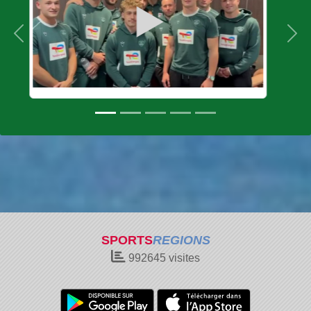
Précedent
Sui
SPORTS
REGIONS
992645
visites