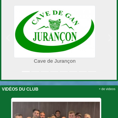
Précedent
Suiv
Ville de PAU
VIDÉOS DU CLUB
+ de videos